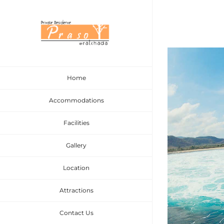
Skip
to
content
View
Larger
Home
Image
Accommodations
Facilities
Gallery
Location
Attractions
Contact Us