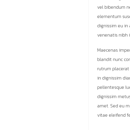
vel bibendum nec
elementum susci
dignissim eu in
venenatis nibh i
Maecenas imper
blandit nunc con
rutrum placerat 
in dignissim dia
pellentesque luc
dignissim metus,
amet. Sed eu mau
vitae eleifend fe