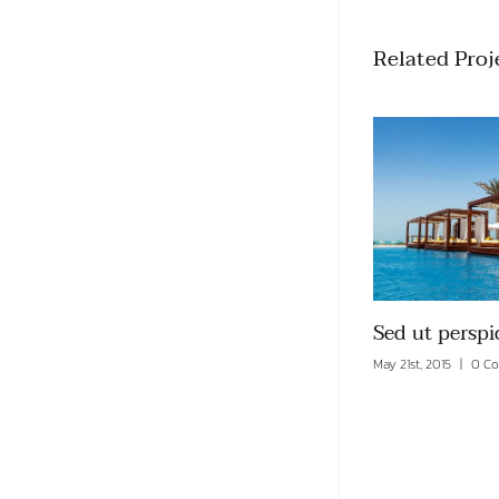
Related Proj
Sed ut perspiciatis
Suspendisse l
May 21st, 2015
|
0 Comments
April 5th, 2015
|
0 