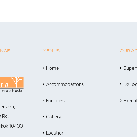
ENCE
MENUS
OUR A
Home
Super
Accommodations
Delux
Facilities
Execu
haroen,
 Rd,
Gallery
gkok 10400
Location