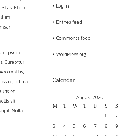
Log in
gestas. Etiam
bulum
Entries feed
cumsan
Comments feed
tum ipsum
WordPress.org
s. Curabitur
bero mattis,
Calendar
nissim, odio a
auris et
August 2026
llis sit
M
T
W
T
F
S
S
cipit. Nulla
1
2
3
4
5
6
7
8
9