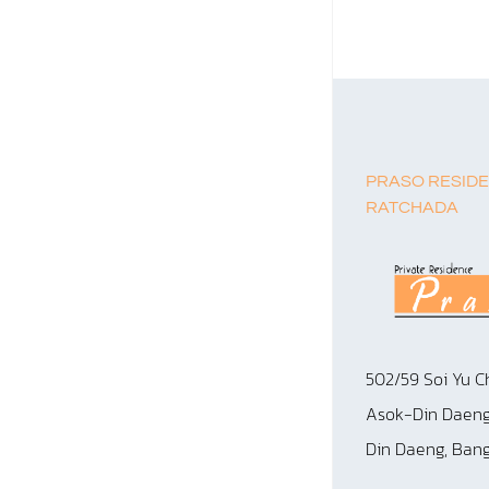
PRASO RESID
RATCHADA
502/59 Soi Yu C
Asok-Din Daeng
Din Daeng, Ban