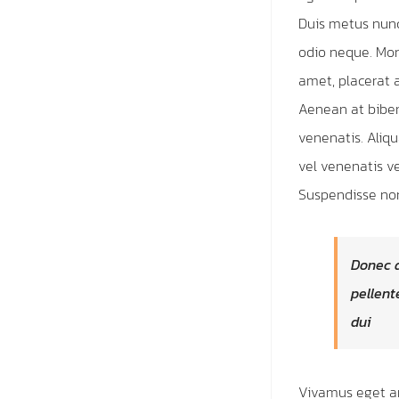
Duis metus nunc
odio neque. Morb
amet, placerat a
Aenean at biben
venenatis. Aliqu
vel venenatis v
Suspendisse no
Donec a
pellent
dui
Vivamus eget ar