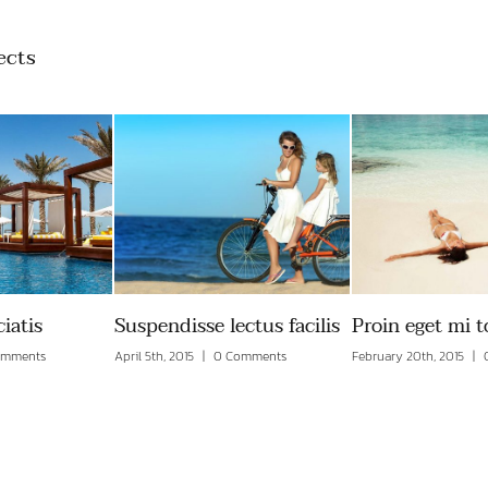
ects
ectus facilis
Proin eget mi tortor
Duis malesi viv
Comments
February 20th, 2015
|
0 Comments
February 20th, 2015
|