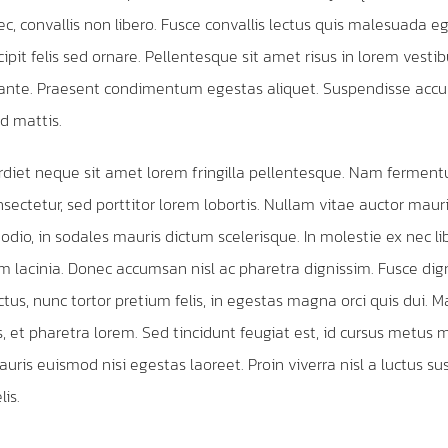
, convallis non libero. Fusce convallis lectus quis malesuada e
pit felis sed ornare. Pellentesque sit amet risus in lorem vesti
 ante. Praesent condimentum egestas aliquet. Suspendisse ac
d mattis.
diet neque sit amet lorem fringilla pellentesque. Nam fermen
sectetur, sed porttitor lorem lobortis. Nullam vitae auctor mauri
odio, in sodales mauris dictum scelerisque. In molestie ex nec li
m lacinia. Donec accumsan nisl ac pharetra dignissim. Fusce dig
tus, nunc tortor pretium felis, in egestas magna orci quis dui. M
 et pharetra lorem. Sed tincidunt feugiat est, id cursus metus mo
ris euismod nisi egestas laoreet. Proin viverra nisl a luctus sus
lis.