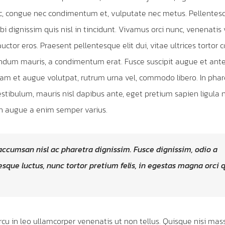
, congue nec condimentum et, vulputate nec metus. Pellentesq
i dignissim quis nisl in tincidunt. Vivamus orci nunc, venenatis 
uctor eros. Praesent pellentesque elit dui, vitae ultrices tortor
dum mauris, a condimentum erat. Fusce suscipit augue et ante
am et augue volutpat, rutrum urna vel, commodo libero. In phare
estibulum, mauris nisl dapibus ante, eget pretium sapien ligula 
n augue a enim semper varius.
ccumsan nisl ac pharetra dignissim. Fusce dignissim, odio a
esque luctus, nunc tortor pretium felis, in egestas magna orci 
cu in leo ullamcorper venenatis ut non tellus. Quisque nisi mas