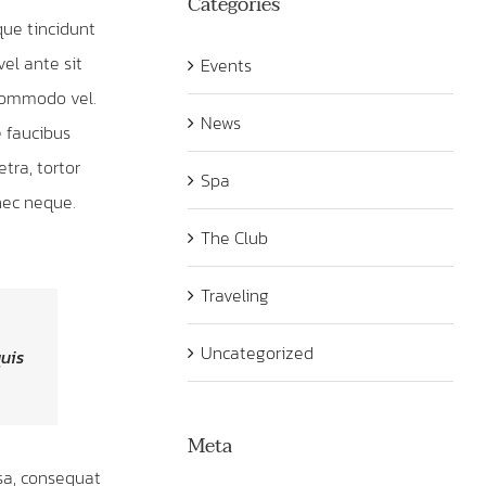
Categories
ue tincidunt
vel ante sit
Events
 commodo vel.
News
 faucibus
tra, tortor
Spa
nec neque.
The Club
Traveling
Uncategorized
quis
Meta
sa, consequat