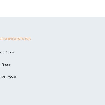
CCOMMODATIONS
ior Room
e Room
tive Room