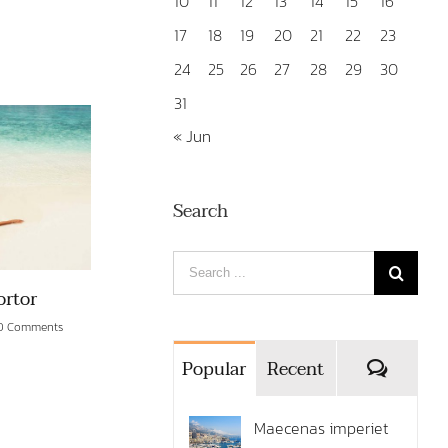
10
11
12
13
14
15
16
17
18
19
20
21
22
23
24
25
26
27
28
29
30
31
« Jun
Search
Search
era rius
Ut consequat augue odio
for:
0 Comments
February 20th, 2015
|
0 Comments
Comme
Popular
Recent
Maecenas imperiet